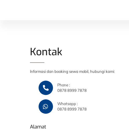
Kontak
Informasi dan booking sewa mobil, hubungi kami:
Phone :
0878 8999 7878
Whatsapp :
0878 8999 7878
Alamat