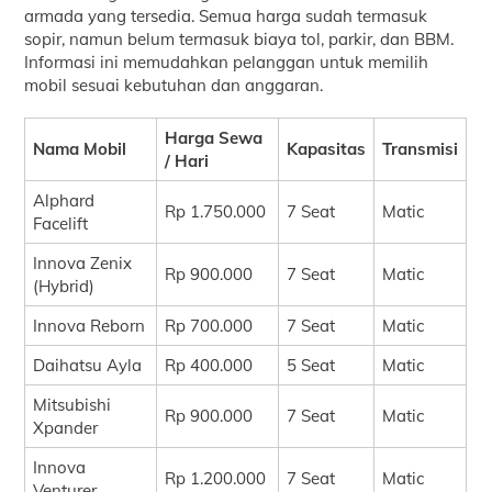
armada yang tersedia. Semua harga sudah termasuk
sopir, namun belum termasuk biaya tol, parkir, dan BBM.
Informasi ini memudahkan pelanggan untuk memilih
mobil sesuai kebutuhan dan anggaran.
Harga Sewa
Nama Mobil
Kapasitas
Transmisi
/ Hari
Alphard
Rp 1.750.000
7 Seat
Matic
Facelift
Innova Zenix
Rp 900.000
7 Seat
Matic
(Hybrid)
Innova Reborn
Rp 700.000
7 Seat
Matic
Daihatsu Ayla
Rp 400.000
5 Seat
Matic
Mitsubishi
Rp 900.000
7 Seat
Matic
Xpander
Innova
Rp 1.200.000
7 Seat
Matic
Venturer